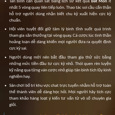
Tân binh cần quan sát bảng lịch sử kết quả
Bát Môn
ít
nhất 5 vòng quay liên tiếp luôn. Thao tác soi cầu cẩn thận
hỗ trợ người dùng nhận biết chu kỳ xuất hiện cực kỳ
chuẩn.
Hội viên tuyệt đối giữ tâm lý bình tĩnh suốt quá trình
tham gia săn thưởng tại vòng quay. Cá cược lúc tinh thần
hoảng loạn dễ dàng khiến mọi người đưa ra quyết định
cực kỳ sai.
Người dùng mới nên bắt đầu tham gia thử sức bằng
những mức tiền đầu tư cực kỳ nhỏ. Thói quen rèn luyện
kỹ năng qua từng ván cược nhỏ giúp tân binh tích lũy kinh
nghiệm hay.
Sân chơi bố trí khu vực chat trực tuyến nhằm hỗ trợ toàn
thể thành viên dễ dàng học hỏi. Mọi người hãy tích cực
tham khảo hàng loạt ý kiến tư vấn từ vô số chuyên gia
giỏi.