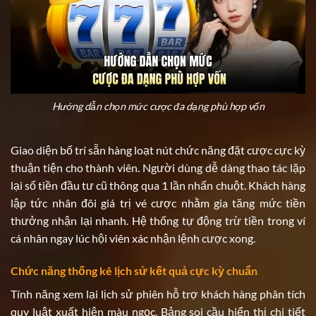
Hướng dẫn chọn mức cược đa dạng phù hợp vốn
Giao diện bố trí sẵn hàng loạt nút chức năng đặt cược cực kỳ
thuận tiện cho thành viên. Người dùng dễ dàng thao tác lặp
lại số tiền đầu tư cũ thông qua 1 lần nhấn chuột. Khách hàng
lập tức nhân đôi giá trị vé cược nhằm gia tăng mức tiền
thưởng nhận lại nhanh. Hệ thống tự động trừ tiền trong ví
cá nhân ngay lúc hội viên xác nhận lệnh cược xong.
Chức năng thống kê lịch sử kết quả cực kỳ chuẩn
Tính năng xem lại lịch sử phiên hỗ trợ khách hàng phân tích
quy luật xuất hiện màu ngọc. Bảng soi cầu hiển thị chi tiết