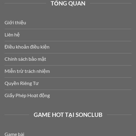
TỔNG QUAN
Giới thiệu
Liên hệ
Điều khoản điều kiện
Chính sách bảo mật
Miễn trừ trách nhiệm
Quyền Riêng Tư
Giấy Phép Hoạt động
GAME HOT TẠI SONCLUB
Game bài