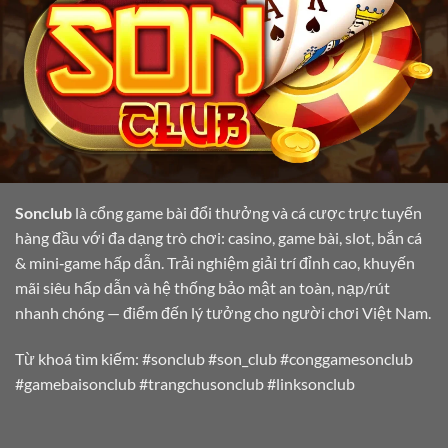
Sonclub
là cổng game bài đổi thưởng và cá cược trực tuyến
hàng đầu với đa dạng trò chơi: casino, game bài, slot, bắn cá
& mini‑game hấp dẫn. Trải nghiệm giải trí đỉnh cao, khuyến
mãi siêu hấp dẫn và hệ thống bảo mật an toàn, nạp/rút
nhanh chóng — điểm đến lý tưởng cho người chơi Việt Nam.
Từ khoá tìm kiếm: #sonclub #son_club #conggamesonclub
#gamebaisonclub #trangchusonclub #linksonclub