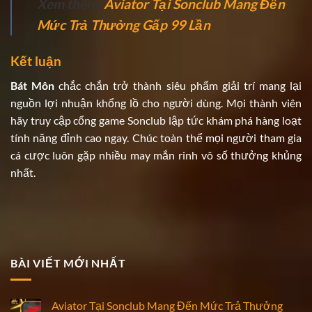
Xem thêm:
Aviator Tại Sonclub Mang Đến
Mức Trả Thưởng Gấp 99 Lần
Kết luận
Bát Môn
chắc chắn trở thành siêu phẩm giải trí mang lại
nguồn lợi nhuận khổng lồ cho người dùng. Mọi thành viên
hãy truy cập cổng game Sonclub lập tức khám phá hàng loạt
tính năng đỉnh cao ngay. Chúc toàn thể mọi người tham gia
cá cược luôn gặp nhiều may mắn rinh vô số thưởng khủng
nhất.
BÀI VIẾT MỚI NHẤT
Aviator Tại Sonclub Mang Đến Mức Trả Thưởng