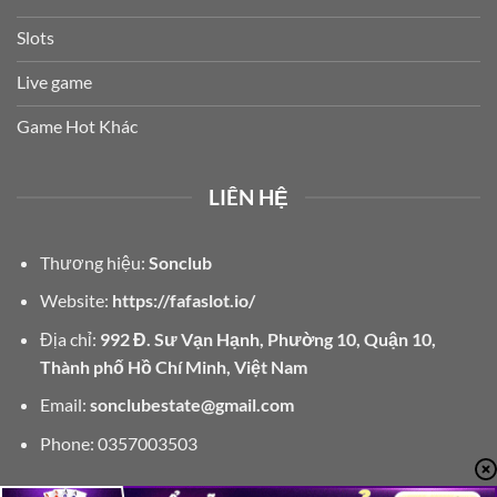
Slots
Live game
Game Hot Khác
LIÊN HỆ
Thương hiệu:
Sonclub
Website:
https://fafaslot.io/
Địa chỉ:
992 Đ. Sư Vạn Hạnh, Phường 10, Quận 10,
Thành phố Hồ Chí Minh, Việt Nam
Email:
sonclubestate@gmail.com
Phone:
0357003503