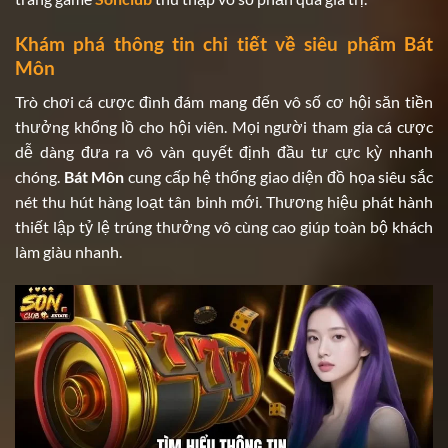
Khám phá thông tin chi tiết về siêu phẩm Bát
Môn
Trò chơi cá cược đình đám mang đến vô số cơ hội săn tiền
thưởng khổng lồ cho hội viên. Mọi người tham gia cá cược
dễ dàng đưa ra vô vàn quyết định đầu tư cực kỳ nhanh
chóng.
Bát Môn
cung cấp hệ thống giao diện đồ họa siêu sắc
nét thu hút hàng loạt tân binh mới. Thương hiệu phát hành
thiết lập tỷ lệ trúng thưởng vô cùng cao giúp toàn bộ khách
làm giàu nhanh.