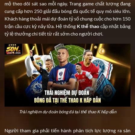
mộ theo dõi sát sao mỗi ngày. Trang game chất lượng đang
cung cấp hơn 250 giải đấu bóng đá quốc tế quy mô siêu lớn.
Khách hàng thoải mái dự đoán tỷ số chung cuộc cho hơn 150
trận cầu cực kỳ nảy lửa. Hệ thống
K thể thao
cập nhật bảng
tỷ lệ thưởng chi tiết từ rất sớm cho người chơi.
Trải nghiệm dự đoán bóng đá tại thể thao K hấp dẫn
Người tham gia phải tiến hành phân tích lực lượng ra sân