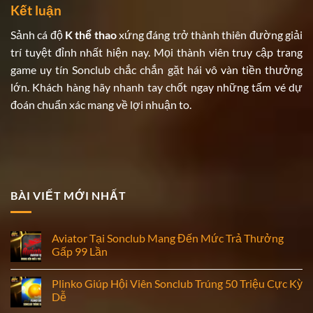
Kết luận
Sảnh cá độ
K thể thao
xứng đáng trở thành thiên đường giải
trí tuyệt đỉnh nhất hiện nay. Mọi thành viên truy cập trang
game uy tín Sonclub chắc chắn gặt hái vô vàn tiền thưởng
lớn. Khách hàng hãy nhanh tay chốt ngay những tấm vé dự
đoán chuẩn xác mang về lợi nhuận to.
BÀI VIẾT MỚI NHẤT
Aviator Tại Sonclub Mang Đến Mức Trả Thưởng
Gấp 99 Lần
Plinko Giúp Hội Viên Sonclub Trúng 50 Triệu Cực Kỳ
Dễ