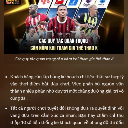
Các quy tắc quan trọng cần nắm khi tham gia thể thao K
Khách hàng cần lập bảng kế hoạch chi tiêu thật sự hợp lý
vào thời điểm bắt đầu chơi. Việc phân bổ nguồn vốn
thành nhiều phần nhỏ duy trì một chặng đường giải trí vô
cùng dài.
Tất cả người chơi tuyệt đối không đưa ra quyết định vội
vàng dựa trên cảm xúc cá nhân. Bạn hãy chăm chỉ thu
thập 10 số liệu thống kê khách quan về phong độ thi đấu