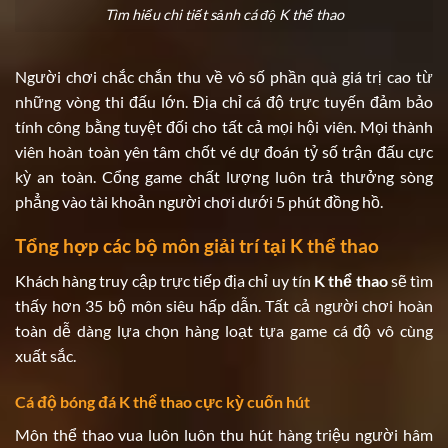
Tìm hiểu chi tiết sảnh cá độ K thể thao
Người chơi chắc chắn thu về vô số phần quà giá trị cao từ
những vòng thi đấu lớn. Địa chỉ cá độ trực tuyến đảm bảo
tính công bằng tuyệt đối cho tất cả mọi hội viên. Mọi thành
viên hoàn toàn yên tâm chốt vé dự đoán tỷ số trận đấu cực
kỳ an toàn. Cổng game chất lượng luôn trả thưởng sòng
phẳng vào tài khoản người chơi dưới 5 phút đồng hồ.
Tổng hợp các bộ môn giải trí tại K thể thao
Khách hàng truy cập trực tiếp địa chỉ uy tín
K thể thao
sẽ tìm
thấy hơn 35 bộ môn siêu hấp dẫn. Tất cả người chơi hoàn
toàn dễ dàng lựa chọn hàng loạt tựa game cá độ vô cùng
xuất sắc.
Cá độ bóng đá K thể thao cực kỳ cuốn hút
Môn thể thao vua luôn luôn thu hút hàng triệu người hâm