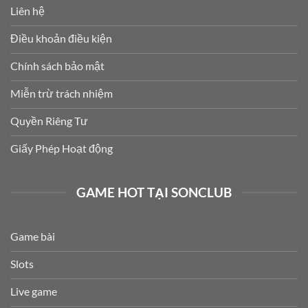
Liên hệ
Điều khoản điều kiện
Chính sách bảo mật
Miễn trừ trách nhiệm
Quyền Riêng Tư
Giấy Phép Hoạt động
GAME HOT TẠI SONCLUB
Game bài
Slots
Live game