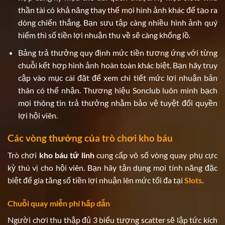
thần tài có khả năng thay thế mọi hình ảnh khác để tạo ra
dòng chiến thắng. Bạn sưu tập càng nhiều hình ảnh quý
hiếm thì số tiền lợi nhuận thu về sẽ càng khổng lồ.
Bảng trả thưởng quy định mức tiền tương ứng với từng
chuỗi kết hợp hình ảnh hoàn toàn khác biệt. Bạn hãy truy
cập vào mục cài đặt để xem chi tiết mức lợi nhuận bản
thân có thể nhận. Thương hiệu Sonclub luôn minh bạch
mọi thông tin trả thưởng nhằm bảo vệ tuyệt đối quyền
lợi hội viên.
Các vòng thưởng của trò chơi kho báu
Trò chơi
kho báu tứ linh
cung cấp vô số vòng quay phụ cực
kỳ thú vị cho hội viên. Bạn hãy tận dụng mọi tính năng đặc
biệt để gia tăng số tiền lợi nhuận lên mức tối đa tại
Slots
.
Chuỗi quay miễn phí hấp dẫn
Người chơi thu thập đủ 3 biểu tượng scatter sẽ lập tức kích