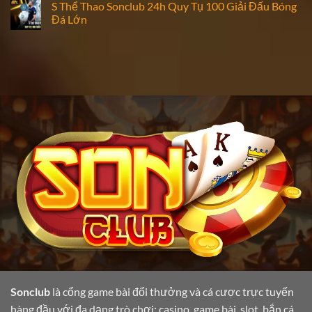
S Thể Thao Sonclub 24h Quy Tụ 100 Giải Đấu Bóng
Đá Lớn
Sonclub
là cổng game bài đổi thưởng và cá cược trực tuyến
hàng đầu với đa dạng trò chơi: casino, game bài, slot, bắn cá