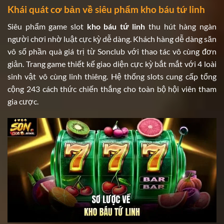
Khái quát cơ bản về siêu phẩm kho báu tứ linh
Siêu phẩm game slot
kho báu tứ linh
thu hút hàng ngàn
người chơi nhờ luật cực kỳ dễ dàng. Khách hàng dễ dàng săn
vô số phần quà giá trị từ Sonclub với thao tác vô cùng đơn
giản. Trang game thiết kế giao diện cực kỳ bắt mắt với 4 loài
sinh vật vô cùng linh thiêng. Hệ thống slots cung cấp tổng
cộng 243 cách thức chiến thắng cho toàn bộ hội viên tham
gia cược.