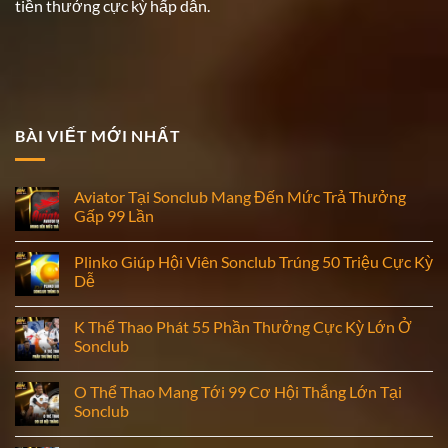
tiền thưởng cực kỳ hấp dẫn.
BÀI VIẾT MỚI NHẤT
Aviator Tại Sonclub Mang Đến Mức Trả Thưởng
Gấp 99 Lần
Plinko Giúp Hội Viên Sonclub Trúng 50 Triệu Cực Kỳ
Dễ
K Thể Thao Phát 55 Phần Thưởng Cực Kỳ Lớn Ở
Sonclub
O Thể Thao Mang Tới 99 Cơ Hội Thắng Lớn Tại
Sonclub