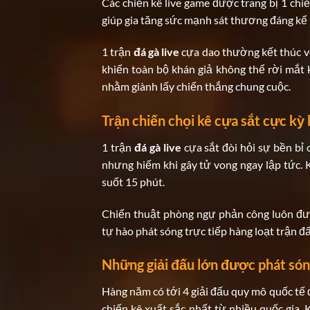
Các chiến kê live game được trang bị 1 chiế
giúp gia tăng sức mạnh sát thương đáng kể 
1 trận
đá gà live
cựa dao thường kết thúc vô
khiến toàn bộ khán giả không thể rời mắt 
nhằm giành lấy chiến thắng chung cuộc.
Trận chiến chọi kê cựa sắt cực kỳ 
1 trận
đá gà live
cựa sắt đòi hỏi sự bền bỉ 
nhưng hiếm khi gây tử vong ngay lập tức. 
suốt 15 phút.
Chiến thuật phòng ngự phản công luôn đượ
tự hào phát sóng trực tiếp hàng loạt trận 
Những giải đấu lớn được phát són
Hàng năm có tới 4 giải đấu quy mô quốc tế 
chiến kê xuất sắc nhất từ nhiều quốc gia.