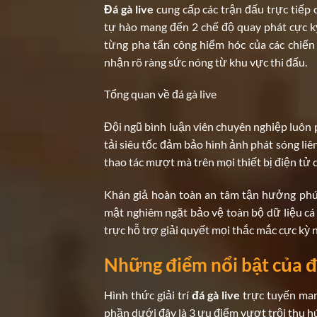
Đá gà live
cung cấp các trận đấu trực tiếp
tự hào mang đến 2 chế độ quay phát cực kỳ
từng pha tấn công hiểm hóc của các chiến
nhận rõ ràng sức nóng từ khu vực thi đấu.
Tổng quan về đá gà live
Đội ngũ bình luận viên chuyên nghiệp luôn 
tải siêu tốc đảm bảo hình ảnh phát sóng liê
thao tác mượt mà trên mọi thiết bị điện tử 
Khán giả hoàn toàn an tâm tận hưởng phút 
mật nghiêm ngặt bảo vệ toàn bộ dữ liệu cá 
trực hỗ trợ giải quyết mọi thắc mắc cực kỳ
Những điểm nổi bật của đấ
Hình thức giải trí
đá gà live
trực tuyến mang
phần dưới đây là 3 ưu điểm vượt trội thu hú