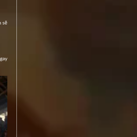
n sẽ
Ngay