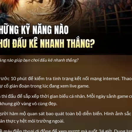
ng nào giúp bạn chơi đấu kê nhanh thắng?
ước 10 phút để kiểm tra tình trạng kết nối mạng internet. Thao
sự cố gián đoạn trong lúc đang xem live game.
 thi đấu để sắp xếp thời gian biểu cá nhân. Mỗi ngày sảnh game 
khung giờ vàng vô cùng đẹp.
gười hâm mộ quan sát bao quát toàn bộ diễn biến. Hình ảnh sắc
ân thực y hệt môi trường ngoài.
ề máy điện thoại di động để xem mượt mà suốt 24 giờ. Dung l