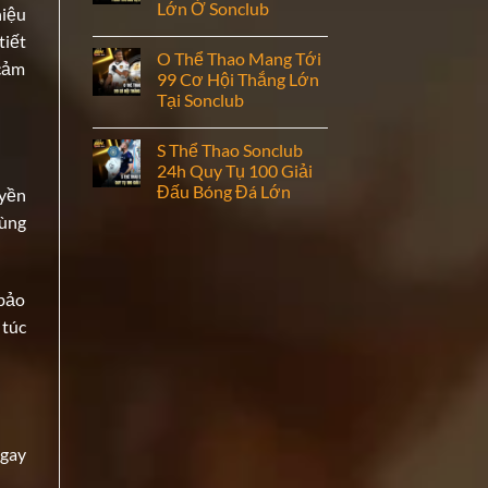
Lớn Ở Sonclub
hiệu
tiết
O Thể Thao Mang Tới
 cảm
99 Cơ Hội Thắng Lớn
Tại Sonclub
S Thể Thao Sonclub
24h Quy Tụ 100 Giải
Đấu Bóng Đá Lớn
uyền
dùng
 bảo
 túc
Ngay