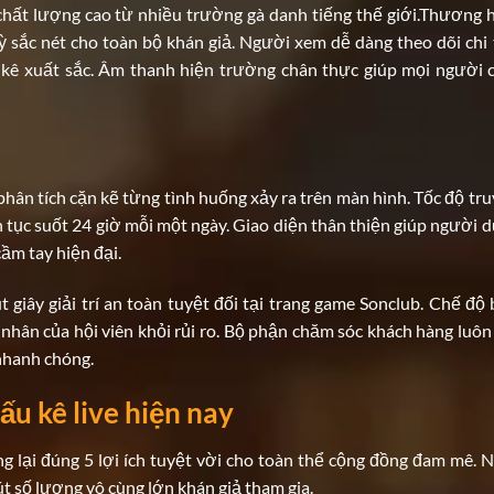
 chất lượng cao từ nhiều trường gà danh tiếng thế giới.Thương 
 sắc nét cho toàn bộ khán giả. Người xem dễ dàng theo dõi chi 
 kê xuất sắc. Âm thanh hiện trường chân thực giúp mọi người
phân tích cặn kẽ từng tình huống xảy ra trên màn hình. Tốc độ tr
n tục suốt 24 giờ mỗi một ngày. Giao diện thân thiện giúp người 
cầm tay hiện đại.
giây giải trí an toàn tuyệt đối tại trang game Sonclub. Chế độ
nhân của hội viên khỏi rủi ro. Bộ phận chăm sóc khách hàng luôn
 nhanh chóng.
u kê live hiện nay
 lại đúng 5 lợi ích tuyệt vời cho toàn thể cộng đồng đam mê. 
t số lượng vô cùng lớn khán giả tham gia.