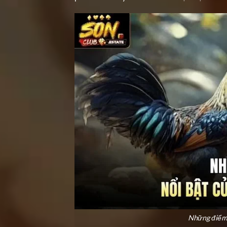
Những điểm 