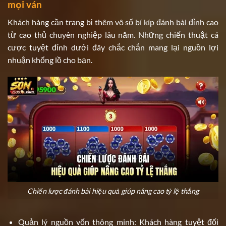
mọi ván
Khách hàng cần trang bị thêm vô số bí kíp đánh bài đỉnh cao
từ cao thủ chuyên nghiệp lâu năm. Những chiến thuật cá
cược tuyệt đỉnh dưới đây chắc chắn mang lại nguồn lợi
nhuận khổng lồ cho bạn.
Chiến lược đánh bài hiệu quả giúp nâng cao tỷ lệ thắng
Quản lý nguồn vốn thông minh: Khách hàng tuyệt đối