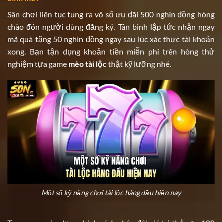
Sân chơi liên tục tung ra vô số ưu đãi 500 nghìn đồng hòng
chào đón người dùng đăng ký. Tân binh lập tức nhận ngay
mã quà tặng 50 nghìn đồng ngay sau lúc xác thực tài khoản
xong. Bạn tận dụng khoản tiền miễn phí trên hòng thử
nghiệm tựa game
mèo tài lộc
thật kỹ lưỡng nhé.
Một số kỹ năng chơi tài lộc hàng đầu hiện nay