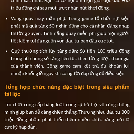
chính xác nhất. Bạn có cơ hội ôm trọn giải độc đắc 900
triệu đồng chỉ sau một lượt nhấn nút khởi động.
Vòng quay may mắn phụ: Trang game tổ chức sự kiện
phát mã quà tặng 50 nghìn đồng cho cá nhân đăng nhập
thường xuyên. Tính năng quay miễn phí giúp mọi người
tiết kiệm tối đa nguồn vốn đầu tư ban đầu cực tốt.
Quỹ thưởng tích lũy tăng dần: Số tiền 100 triệu đồng
trong hũ chung sẽ tăng liên tục theo từng lượt tham gia
của thành viên. Cổng game cam kết trả đủ khoản lợi
nhuận khổng lồ ngay khi có người đáp ứng đủ điều kiện.
Tổng hợp chức năng đặc biệt trong siêu phẩm
tài lộc
Trò chơi cung cấp hàng loạt công cụ hỗ trợ vô cùng thông
minh giúp bạn dễ dàng chiến thắng. Thương hiệu đầu tư 300
triệu đồng nhằm phát triển thêm nhiều chức năng mới lạ
cực kỳ hấp dẫn.