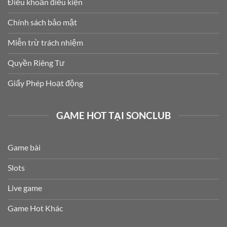
Điều khoản điều kiện
Chính sách bảo mật
Miễn trừ trách nhiệm
Quyền Riêng Tư
Giấy Phép Hoạt động
GAME HOT TẠI SONCLUB
Game bài
Slots
Live game
Game Hot Khác