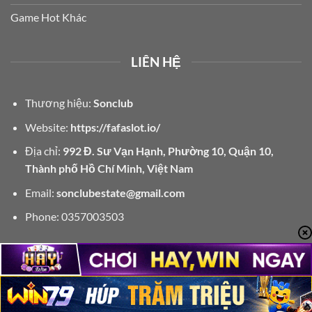
Game Hot Khác
LIÊN HỆ
Thương hiệu:
Sonclub
Website:
https://fafaslot.io/
Địa chỉ:
992 Đ. Sư Vạn Hạnh, Phường 10, Quận 10,
Thành phố Hồ Chí Minh, Việt Nam
Email:
sonclubestate@gmail.com
Phone:
0357003503
Copyright 2026 ©
fafaslot.io