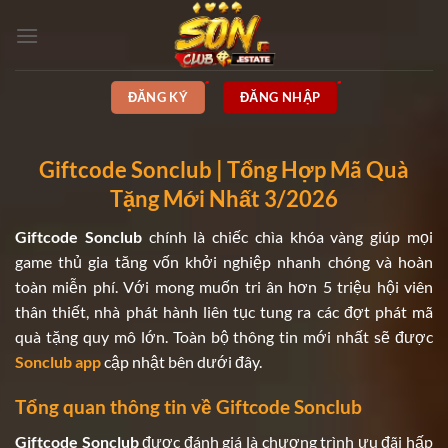
Bỏ
qua
nội
dung
ĐĂNG KÝ
ĐĂNG NHẬP
Giftcode Sonclub | Tổng Hợp Mã Quà
Tặng Mới Nhất 3/2026
Giftcode Sonclub
chính là chiếc chìa khóa vàng giúp mọi
game thủ gia tăng vốn khởi nghiệp nhanh chóng và hoàn
toàn miễn phí. Với mong muốn tri ân hơn 5 triệu hội viên
thân thiết, nhà phát hành liên tục tung ra các đợt phát mã
quà tặng quy mô lớn. Toàn bộ thông tin mới nhất sẽ được
Sonclub app
cập nhật bên dưới đây.
Tổng quan thông tin về Giftcode Sonclub
Giftcode Sonclub
được đánh giá là chương trình ưu đãi hấp