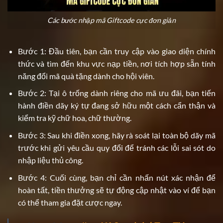
Các bước nhập mã Giftcode cực đơn giản
Bước 1: Đầu tiên, bạn cần truy cập vào giao diện chính
thức và tìm đến khu vực nạp tiền, nơi tích hợp sẵn tính
năng đổi mã quà tặng dành cho hội viên.
Bước 2: Tại ô trống dành riêng cho mã ưu đãi, bạn tiến
hành điền dãy ký tự đang sở hữu một cách cẩn thận và
kiểm tra kỹ chữ hoa, chữ thường.
Bước 3: Sau khi điền xong, hãy rà soát lại toàn bộ dãy mã
trước khi gửi yêu cầu quy đổi để tránh các lỗi sai sót do
nhập liệu thủ công.
Bước 4: Cuối cùng, bạn chỉ cần nhấn nút xác nhận để
hoàn tất, tiền thưởng sẽ tự động cập nhật vào ví để bạn
có thể tham gia đặt cược ngay.